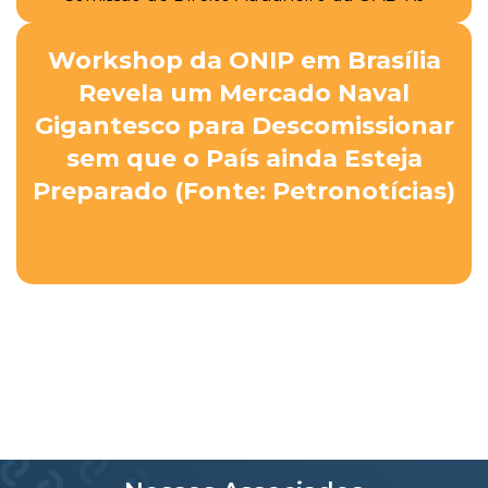
Workshop da ONIP em Brasília
Revela um Mercado Naval
Gigantesco para Descomissionar
sem que o País ainda Esteja
Preparado (Fonte: Petronotícias)