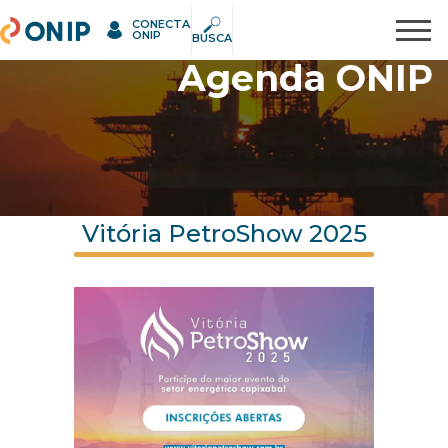
CONECTA
ONIP
Pesquisar
ONIP
BUSCA
Agenda ONIP
Vitória PetroShow 2025