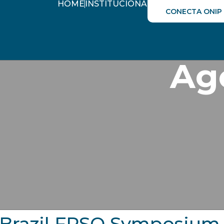
HOME
INSTITUCIONAL
AGENDA ÓLEO&
CONECTA ONIP
Ag
Brazil FPSO Symposium