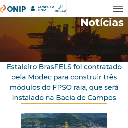
CONECTA
ONIP
Pesquisar
ONIP
BUSCA
Notícias
Estaleiro BrasFELS foi contratado
pela Modec para construir três
módulos do FPSO raia, que será
instalado na Bacia de Campos