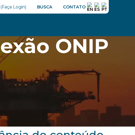
GÁS
ENTREVISTAS
CONECTA ONIP
NOTÍCIAS
BUSCA
CONTATO
Buscar
exão ONIP
rtância do conteúdo