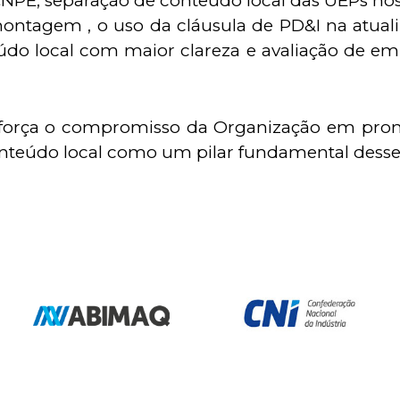
o CNPE, separação de conteúdo local das UEPs nos
ontagem , o uso da cláusula de PD&I na atuali
do local com maior clareza e avaliação de em 
reforça o compromisso da Organização em prom
conteúdo local como um pilar fundamental desse
Nossos Associado