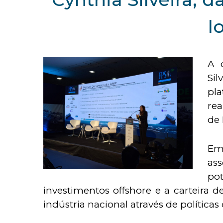
l
A 
Sil
pl
rea
de 
Em 
ass
pot
investimentos offshore e a carteira
indústria nacional através de políticas