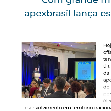
apexbrasil lança e
Hoj
off
ta
últ
da 
apo
do 
po
ól
desenvolvimento em território naciona