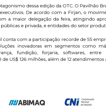
protagonismo dessa edição da OTC. O Pavilhão B
xecutivos. De acordo com a Firjan, o movime
com a maior delegação da feira, atingindo a
 públicas e privada, e entidades do setor produ
asil conta com a participação recorde de 55 emp
soluções inovadoras em segmentos como m
rança, fundição, forjaria, softwares, en
é de US$ 126 milhões, além de 12 atendimentos a
Nossos Associado