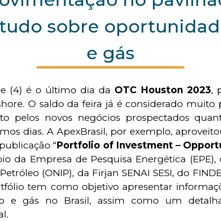
studo sobre oportunidad
e gás
e (4) é o último dia da
OTC Houston 2023
, 
shore. O saldo da feira já é considerado muito p
nto pelos novos negócios prospectados quant
imos dias. A ApexBrasil, por exemplo, aproveit
publicação “
Portfolio of Investment – Opportu
io da Empresa de Pesquisa Energética (EPE), 
Petróleo (ONIP), da Firjan SENAI SESI, do FIND
rtfólio tem como objetivo apresentar informa
eo e gás no Brasil, assim como um detalha
l.