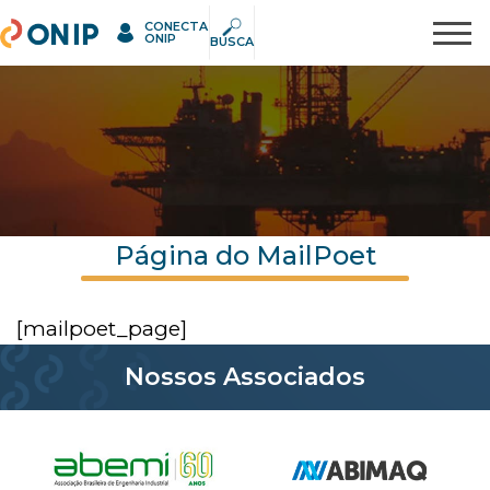
CONECTA
ONIP
Pesquisar
ONIP
BUSCA
Página do MailPoet
[mailpoet_page]
Nossos Associados